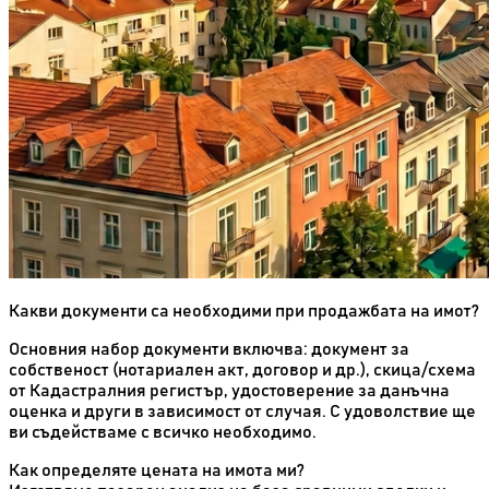
Какви документи са необходими при продажбата на имот?
Основния набор документи включва: документ за
собственост (нотариален акт, договор и др.), скица/схема
от Кадастралния регистър, удостоверение за данъчна
оценка и други в зависимост от случая. С удоволствие ще
ви съдействаме с всичко необходимо.
Как определяте цената на имота ми?