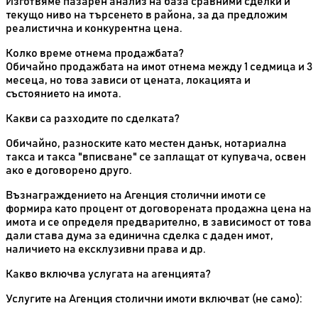
Изготвяме пазарен анализ на база сравними сделки и
текущо ниво на търсенето в района, за да предложим
реалистична и конкурентна цена.
Колко време отнема продажбата?
Обичайно продажбата на имот отнема между 1 седмица и 3
месеца, но това зависи от цената, локацията и
състоянието на имота.
Какви са разходите по сделката?
Обичайно, разноските като местен данък, нотариална
такса и такса "вписване" се заплащат от купувача, освен
ако е договорено друго.
Възнаграждението на Агенция столични имоти се
формира като процент от договорената продажна цена на
имота и се определя предварително, в зависимост от това
дали става дума за единична сделка с даден имот,
наличието на ексклузивни права и др.
Какво включва услугата на агенцията?
Услугите на Агенция столични имоти включват (не само):