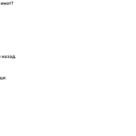
 имот?
;
 назад.
ци.