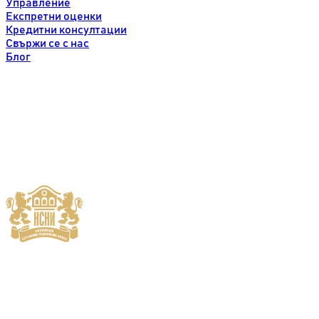
Управление
Експретни оценки
Кредитни консултации
Свържи се с нас
Блог