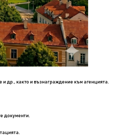
 и др., както и възнаграждение към агенцията.
те документи.
нтацията.