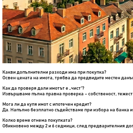
Какви допълнителни разходи има при покупка?
Освен цената на имота, трябва да предвидите местен данък
Как да проверя дали имотът е „чист“?
Извършваме пълна правна проверка – собственост, тежести
Мога ли да купя имот с ипотечен кредит?
Да. Напълно безплатно съдействаме при избора на банка и
Колко време отнема покупката?
Обикновено между 2 и 6 седмици, след предварителния дог