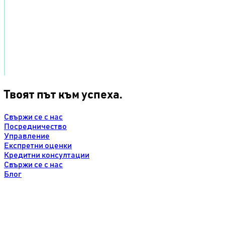
Твоят път към успеха.
Свържи се с нас
Посредничество
Управление
Експретни оценки
Кредитни консултации
Свържи се с нас
Блог