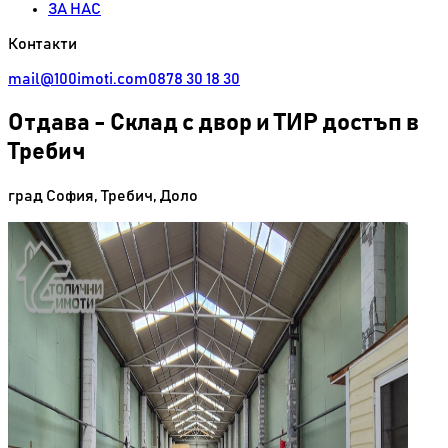
ЗА НАС
Контакти
mail@100imoti.com
0878 30 18 30
Отдава
-
Склад с двор и ТИР достъп в
Требич
град София
,
Требич
,
Доло