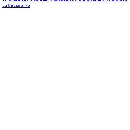
Условия за ползване
Политика за поверителност
Политика
за бисквитки