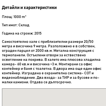
Детайли и характеристики
Площ: 1000 m²
Тип имот: Склад
Година на строеж: 2015
Самостоятелно хале с приблизителни размери 20/50
метра и височина 9 метра. Разположено е в собствен,
ограден парцел от 2000 кв.м. Метална конструкция с
термопанели. Остъклени отвори за ествествено
осветление на покрива. В халето има плюсова хладилна
камера- 60 кв.м и височина >3 м. Монтирани са офис
контейнер и баня с тоалетна. В двора има още един офис
контейнер. Изградена е охранителна система- СОТ и
видеонаблюдение. Два входа- за ТИР и за бусове и по-
малки камиони. Отдава се дългосрочно.