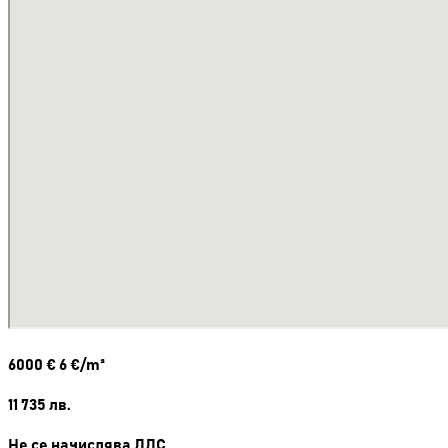
6000
€
6 €/m²
11 735
лв.
Не се начислява ДДС