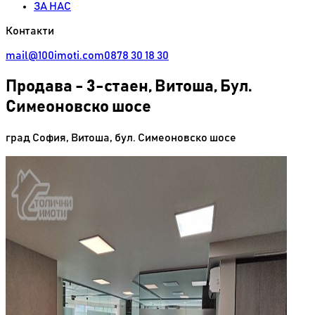
ЗА НАС
Контакти
mail@100imoti.com
0878 30 18 30
Продава
-
3-стаен, Витоша, Бул.
Симеоновско шосе
град София
,
Витоша
,
бул. Симеоновско шосе