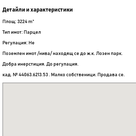
Детайли и характеристики
Площ: 3224 m²
Тип имот: Парцел
Регулация: Не
Поземлен имот /нива/ находящ се до ж.к. Лозен парк.
Добра инерстиция. До регулация.
кад. № 44063.6213.53 . Малко собственици. Продава се.