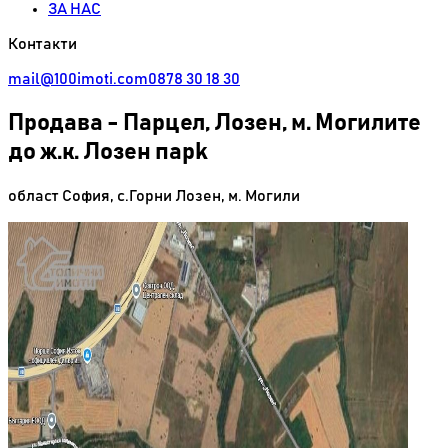
ЗА НАС
Контакти
mail@100imoti.com
0878 30 18 30
Продава
-
Парцел, Лозен, м. Могилите
до ж.к. Лозен парk
област София
,
с.Горни Лозен
,
м. Могили