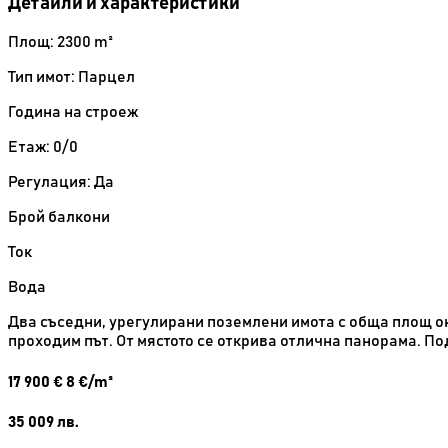
Детайли и характеристики
Площ: 2300 m²
Тип имот: Парцел
Година на строеж
Етаж: 0/0
Регулация: Да
Брой балкони
Ток
Вода
Два съседни, урегулирани поземлени имота с обща площ ок.
проходим път. От мястото се открива отлична панорама. По
17 900
€
8 €/m²
35 009
лв.