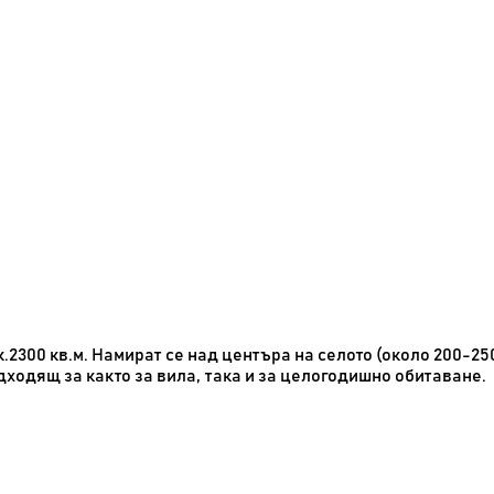
2300 кв.м. Намират се над центъра на селото (около 200-250
дходящ за както за вила, така и за целогодишно обитаване.