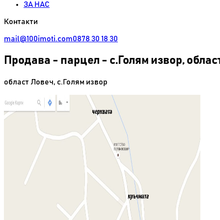
ЗА НАС
Контакти
mail@100imoti.com
0878 30 18 30
Продава
-
парцел - с.Голям извор, обла
област Ловеч
,
с.Голям извор