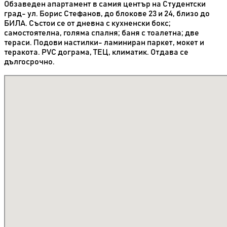
Обзаведен апартамент в самия център на Студентски
град- ул. Борис Стефанов, до блокове 23 и 24, близо до
БИЛА. Състои се от дневна с кухненски бокс;
самостоятелна, голяма спалня; баня с тоалетна; две
тераси. Подови настилки- ламиниран паркет, мокет и
теракота. PVC дограма, ТЕЦ, климатик. Отдава се
дългосрочно.