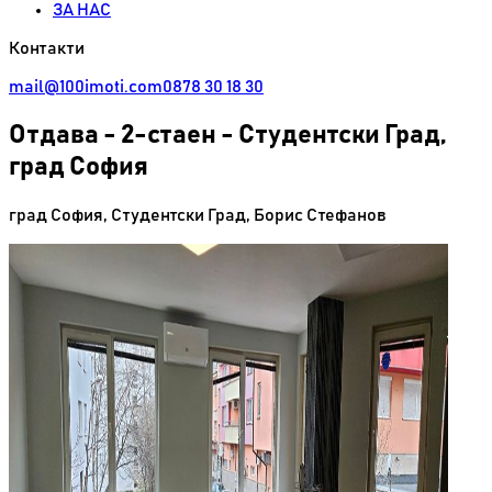
ЗА НАС
Контакти
mail@100imoti.com
0878 30 18 30
Отдава
-
2-стаен - Студентски Град,
град София
град София
,
Студентски Град
,
Борис Стефанов