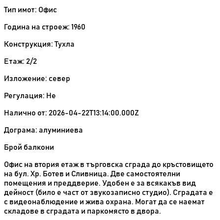
Тип имот: Офис
Година на строеж: 1960
Конструкция: Тухла
Етаж: 2/2
Изложение: север
Регулация: Не
Налично от: 2026-04-22T13:14:00.000Z
Дограма: алуминиева
Брой балкони
Офис на втория етаж в търговска сграда до кръстовището
на бул. Хр. Ботев и Сливница. Две самостоятелни
помещения и преддверие. Удобен е за всякакъв вид
дейност (било е част от звукозаписно студио). Сградата е
с видеонаблюдение и жива охрана. Могат да се наемат
складове в сградата и паркомясто в двора.