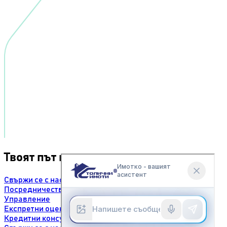
Твоят път към успеха.
Свържи се с нас
Посредничество
Управление
Експретни оценки
Кредитни консултации