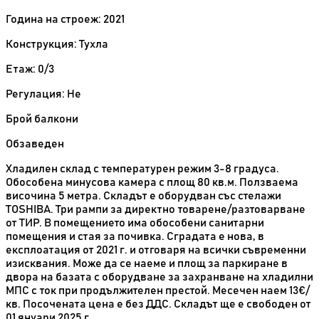
Година на строеж: 2021
Конструкция: Тухла
Етаж: 0/3
Регулация: Не
Брой балкони
Обзаведен
Хладилен склад с температурен режим 3-8 градуса.
Обособена минусова камера с площ 80 кв.м. Ползваема
височина 5 метра. Складът е оборудван със стелажи
TOSHIBA. Три рампи за директно товарене/разтоварване
от ТИР. В помещението има обособени санитарни
помещения и стая за почивка. Сградата е нова, в
експлоатация от 2021 г. и отговаря на всички съвременни
изисквания. Може да се наеме и площ за паркиране в
двора на базата с оборудване за захранване на хладилни
МПС с ток при продължителен престой. Месечен наем 13€/
кв. Посочената цена е без ДДС. Складът ще е свободен от
01 януари 2025 г.