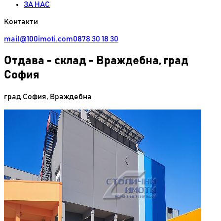
ЗА НАС
Контакти
mail@100imoti.com
0878 30 18 30
Отдава
-
склад - Враждебна, град
София
град София
,
Враждебна