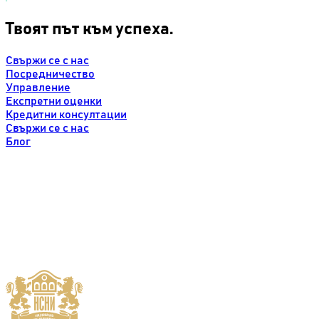
Твоят път към успеха.
Свържи се с нас
Посредничество
Управление
Експретни оценки
Кредитни консултации
Свържи се с нас
Блог