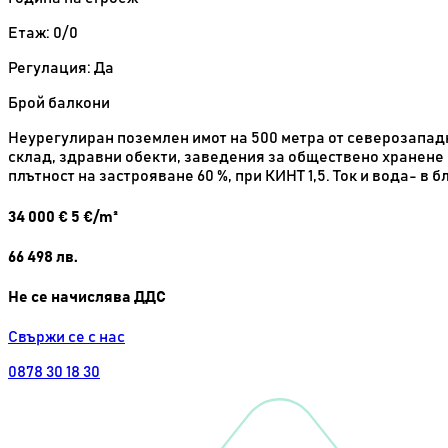
Етаж: 0/0
Регулация: Да
Брой балкони
Неурегулиран поземлен имот на 500 метра от северозападн
склад, здравни обекти, заведения за обществено хранене 
плътност на застрояване 60 %, при КИНТ 1,5. Ток и вода- в
34 000
€
5 €/m²
66 498
лв.
Не се начислява ДДС
Свържи се с нас
0878 30 18 30