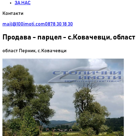
ЗА НАС
Контакти
mail@100imoti.com
0878 30 18 30
Продава
-
парцел - с.Ковачевци, облас
област Перник
,
с.Ковачевци