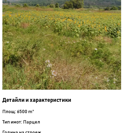
Детайли и характеристики
Площ: 6500 m²
Тип имот: Парцел
Година на строеж