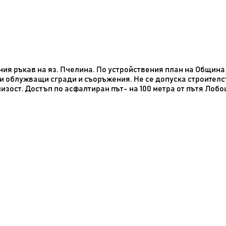
ия ръкав на яз. Пчелина. По устройствения план на Община 
и облужващи сгради и съоръжения. Не се допуска строителст
 близост. Достъп по асфалтиран път- на 100 метра от пътя Ло