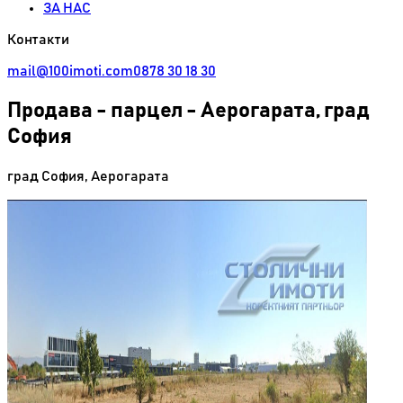
ЗА НАС
Контакти
mail@100imoti.com
0878 30 18 30
Продава
-
парцел - Аерогарата, град
София
град София
,
Аерогарата