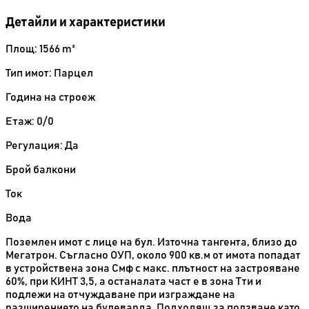
Детайли и характеристики
Площ: 1566 m²
Тип имот: Парцел
Година на строеж
Етаж: 0/0
Регулация: Да
Брой балкони
Ток
Вода
Поземлен имот с лице на бул. Източна тангента, близо до
Мегатрон. Съгласно ОУП, около 900 кв.м от имота попадат
в устройствена зона Смф с макс. плътност на застрояване
60%, при КИНТ 3,5, а останалата част е в зона Тти и
подлежи на отчуждаване при изграждане на
разширението на булеварда. Подходящ за ползване като