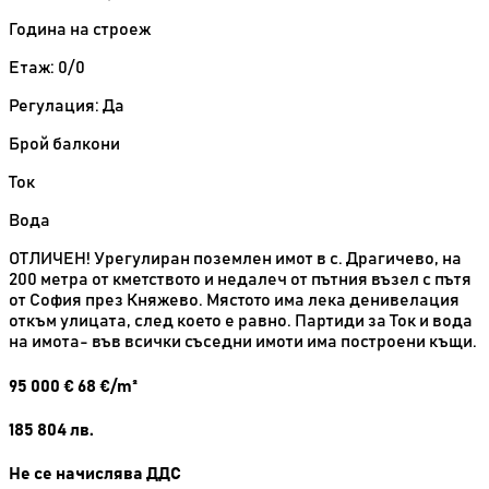
Година на строеж
Етаж: 0/0
Регулация: Да
Брой балкони
Ток
Вода
ОТЛИЧЕН! Урегулиран поземлен имот в с. Драгичево, на
200 метра от кметството и недалеч от пътния възел с пътя
от София през Княжево. Мястото има лека денивелация
откъм улицата, след което е равно. Партиди за Ток и вода
на имота- във всички съседни имоти има построени къщи.
95 000
€
68 €/m²
185 804
лв.
Не се начислява ДДС