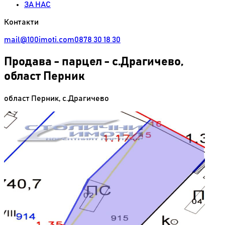
ЗА НАС
Контакти
mail@100imoti.com
0878 30 18 30
Продава
-
парцел - с.Драгичево,
област Перник
област Перник
,
с.Драгичево